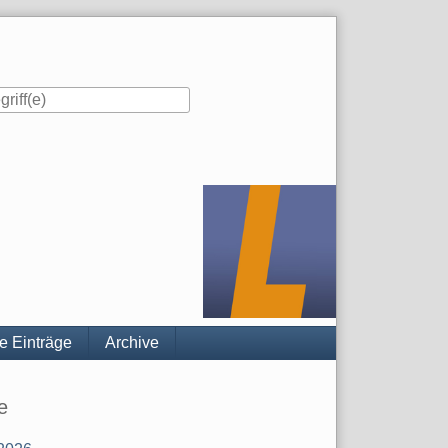
e Einträge
Archive
iste
e