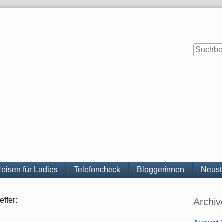
eisen für Ladies
Telefoncheck
Bloggerinnen
Neust
Seitenle
effer:
Archiv