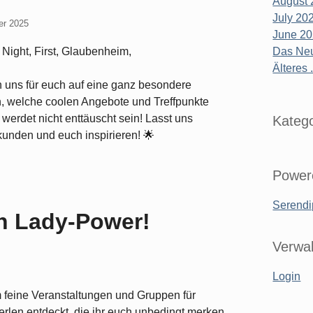
August 
July 20
er 2025
June 2
Das Neu
Älteres .
n uns für euch auf eine ganz besondere
n, welche coolen Angebote und Treffpunkte
 werdet nicht enttäuscht sein! Lasst uns
Katego
unden und euch inspirieren! 🌟
Power
Serendi
en Lady-Power!
Verwal
Login
m feine Veranstaltungen und Gruppen für
erlen entdeckt, die ihr euch unbedingt merken