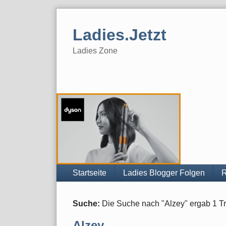
Skip
to
Ladies.Jetzt
content
Ladies Zone
Navigation
Startseite
Ladies Blogger Folgen
R
Suche:
Die Suche nach "
Alzey
" ergab
1
Tr
Alzey