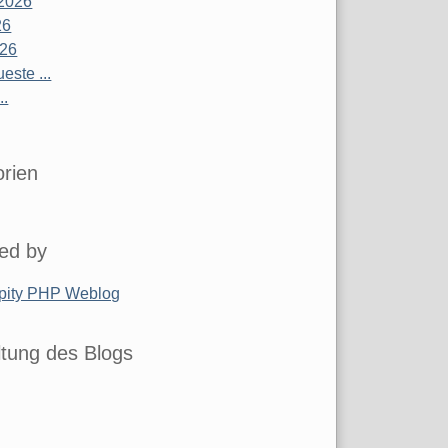
2026
26
026
este ...
..
rien
ed by
pity PHP Weblog
tung des Blogs