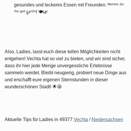
gesundes und leckeres Essen mit Freunden. ᴺᵉᵐᵐᵉ ᵈᶦˢ
ᵗʰᵉ ᵍᵒᵈ ℘ʳᵒᶠᵒ! 🍽🌿
Also, Ladies, lasst euch diese tollen Möglichkeiten nicht
entgehen! Vechta hat so viel zu bieten, und wir sind sicher,
dass ihr hier jede Menge unvergessliche Erlebnisse
sammeln werdet. Bleibt neugierig, probiert neue Dinge aus
und erschafft eure eigenen Sternstunden in dieser
wunderschönen Stadt! 🌟🤩
Aktuelle Tips für Ladies in 49377
Vechta
/
Niedersachsen