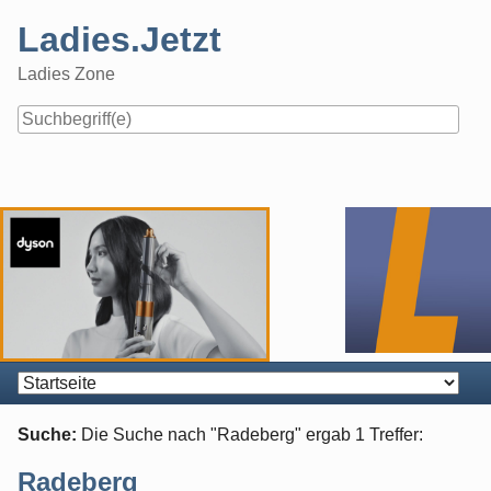
Skip
Ladies.Jetzt
to
content
Ladies Zone
Navigation
Suche:
Die Suche nach "
Radeberg
" ergab
1
Treffer:
Radeberg